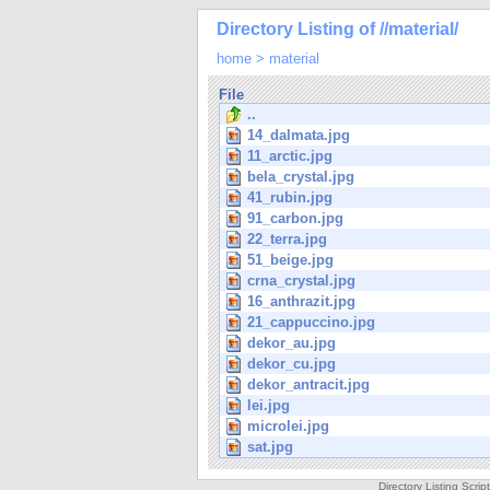
Directory Listing of //material/
home
>
material
File
..
14_dalmata.jpg
11_arctic.jpg
bela_crystal.jpg
41_rubin.jpg
91_carbon.jpg
22_terra.jpg
51_beige.jpg
crna_crystal.jpg
16_anthrazit.jpg
21_cappuccino.jpg
dekor_au.jpg
dekor_cu.jpg
dekor_antracit.jpg
lei.jpg
microlei.jpg
sat.jpg
Directory Listing Scri